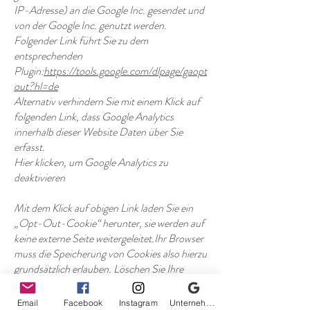
IP-Adresse) an die Google Inc. gesendet und
von der Google Inc. genutzt werden.
Folgender Link führt Sie zu dem
entsprechenden
Plugin:
https://tools.google.com/dlpage/gaopt
out?hl=de
Alternativ verhindern Sie mit einem Klick auf
folgenden Link, dass Google Analytics
innerhalb dieser Website Daten über Sie
erfasst.
Hier klicken, um Google Analytics zu
deaktivieren
Mit dem Klick auf obigen Link laden Sie ein
„Opt-Out-Cookie“ herunter, sie werden auf
keine externe Seite weitergeleitet.Ihr Browser
muss die Speicherung von Cookies also hierzu
grundsätzlich erlauben. Löschen Sie Ihre
Cookies regelmäßig, ist ein erneuter Klick auf
den Link bei jedem Besuch dieser Website
Email
Facebook
Instagram
Unternehmensprofil bei Google