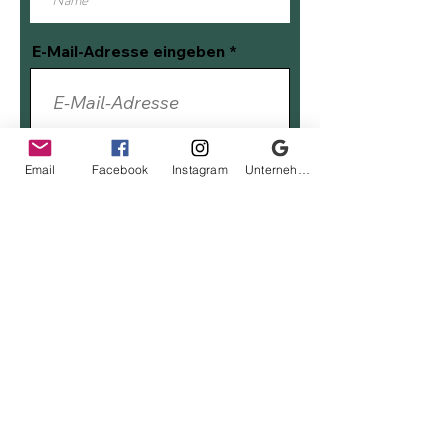
E-Mail-Adresse eingeben
Betreff eingeben
Email
Facebook
Instagram
Unternehmensprofil bei Google
Nachricht eingeben