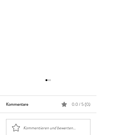
Kommentare
0.0 / 5 (0)
Warmwasser-Vers
Smart Home Ausstattung
Kommentieren und bewerten...